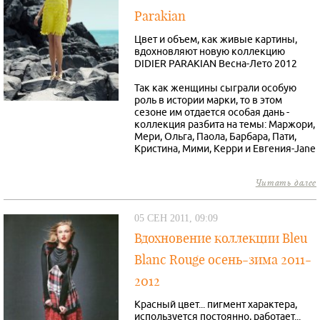
Parakian
Цвет и объем, как живые картины,
вдохновляют новую коллекцию
DIDIER PARAKIAN Весна-Лето 2012
Так как женщины сыграли особую
роль в истории марки, то в этом
сезоне им отдается особая дань -
коллекция разбита на темы: Маржори,
Мери, Ольга, Паола, Барбара, Пати,
Кристина, Мими, Керри и Евгения-Jane
Читать далее
05 СЕН 2011, 09:09
Вдохновение коллекции Bleu
Blanc Rouge осень-зима 2011-
2012
Красный цвет... пигмент характера,
используется постоянно, работает...