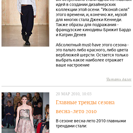
идей в создании дизайнерских
коллекции этой осени. "Иконой силя"
этого времени, и, конечно же, музой
для многих стала Джеки Кеннеди.
Также образы для подражания -
французские кинодивы Брижит Бардо
и Катрин Денев
Абсолютный must-have этого сезона -
это пальто либо красного, либо цвета
верблюжей шерсти. Остается только
выбрать какое наиболее отражает
ваше настроение
Читать далее
20 МАР 2010, 10:03
Главные тренды сезона
весна-лето 2010
В сезоне весна-лето 2010 главными
трендами стали: