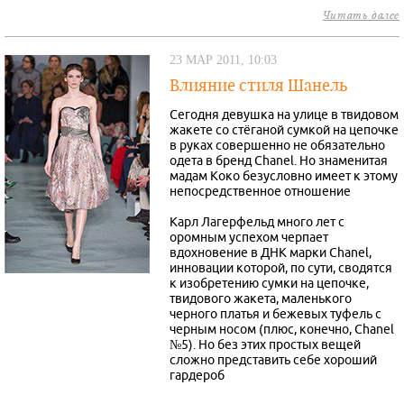
Читать далее
23 МАР 2011, 10:03
Влияние стиля Шанель
Сегодня девушка на улице в твидовом
жакете со стёганой сумкой на цепочке
в руках совершенно не обязательно
одета в бренд Chanel. Но знаменитая
мадам Коко безусловно имеет к этому
непосредственное отношение
Карл Лагерфельд много лет с
оромным успехом черпает
вдохновение в ДНК марки Chanel,
инновации которой, по сути, сводятся
к изобретению сумки на цепочке,
твидового жакета, маленького
черного платья и бежевых туфель с
черным носом (плюс, конечно, Chanel
№5). Но без этих простых вещей
сложно представить себе хороший
гардероб