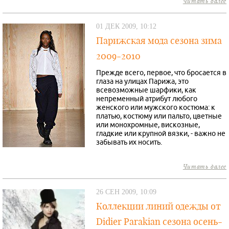
Читать далее
01 ДЕК 2009, 10:12
Парижская мода сезона зима
2009-2010
Прежде всего, первое, что бросается в
глаза на улицах Парижа, это
всевозможные шарфики, как
непременный атрибут любого
женского или мужского костюма: к
платью, костюму или пальто, цветные
или монохромные, вискозные,
гладкие или крупной вязки, - важно не
забывать их носить.
Читать далее
26 СЕН 2009, 10:09
Коллекции линий одежды от
Didier Parakian сезона осень-