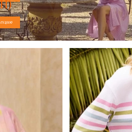
Н)
лекцию