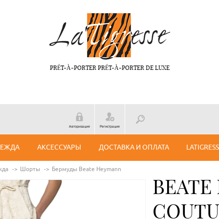
PRÉT-À-PORTER PRÉT-À-PORTER DE LUXE
Авторизация
Регистрация
ДЕЖДА
АКСЕССУАРЫ
ДОСТАВКА И ОПЛАТА
LATIGRES
жда
Шорты
Бермуды Beate Нeymann
BEATE
COUTU