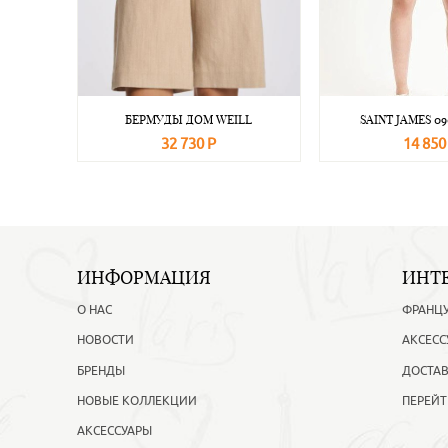
БЕРМУДЫ ДОМ WEILL
SAINT JAMES 09
32 730 Р
14 850
В корзину
Подробнее
В корзину
ИНФОРМАЦИЯ
ИНТ
О НАС
ФРАНЦ
НОВОСТИ
АКСЕСС
БРЕНДЫ
ДОСТАВ
НОВЫЕ КОЛЛЕКЦИИ
ПЕРЕЙТ
АКСЕССУАРЫ