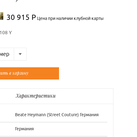
30 915 Р
Цена при наличии клубной карты
108 Y
мер
Французский
ить в корзину
36/0
38/1
Характеристики
40/2
Beate Нeymann (Street Couture) Германия
Германия