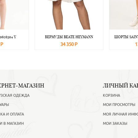
0626304 Y
БЕРМУДЫ BEATE НEYMANN
ШОРТЫ SAINT
 Р
34 350 Р
1
Подробнее
В корзину
Подробнее
В корзину
ЕРНЕТ-МАГАЗИН
ЛИЧНЫЙ КА
УЗСКАЯ ОДЕЖДА
КОРЗИНА
УАРЫ
МОИ ПРОСМОТРЫ
КА И ОПЛАТА
МОЯ ЛИЧНАЯ ИНФ
И В МАГАЗИН
МОИ ЗАКАЗЫ