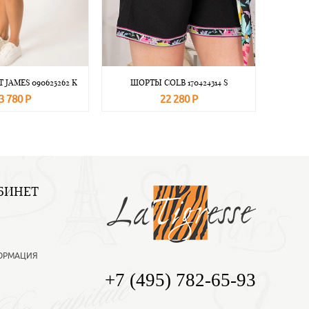
 JAMES 090625262 K
ШОРТЫ COLB 170424314 S
3 780 Р
22 280 Р
Подробнее
В корзину
Подробнее
БИНЕТ
ОРМАЦИЯ
+7 (495) 782-65-93