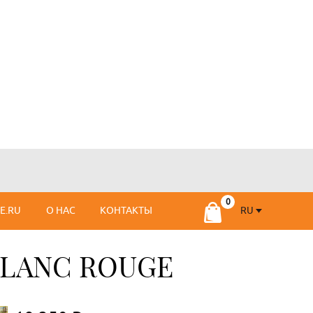
RU
SE.RU
О НАС
КОНТАКТЫ
RU
FR
BLANC ROUGE