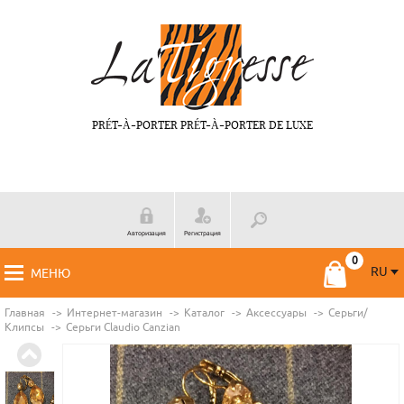
PRÉT-À-PORTER PRÉT-À-PORTER DE LUXE
Авторизация
Регистрация
RU
МЕНЮ
RU
FR
Главная
Интернет-магазин
Каталог
Аксессуары
Серьги/
Клипсы
Серьги Claudio Canzian