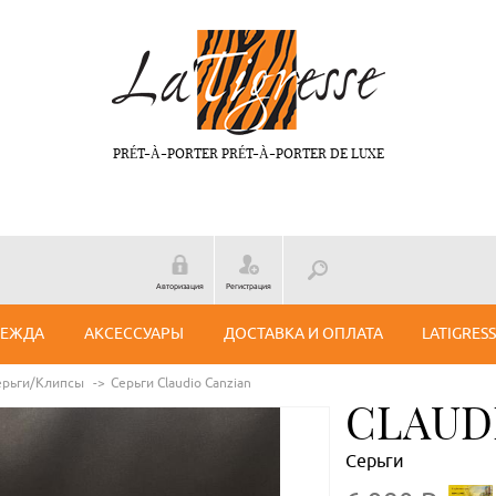
PRÉT-À-PORTER PRÉT-À-PORTER DE LUXE
Авторизация
Регистрация
ДЕЖДА
АКСЕССУАРЫ
ДОСТАВКА И ОПЛАТА
LATIGRES
ерьги/Клипсы
Серьги Claudio Canzian
CLAUD
Серьги