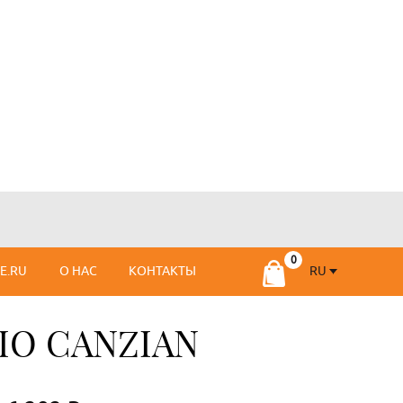
RU
SE.RU
О НАС
КОНТАКТЫ
RU
FR
IO CANZIAN