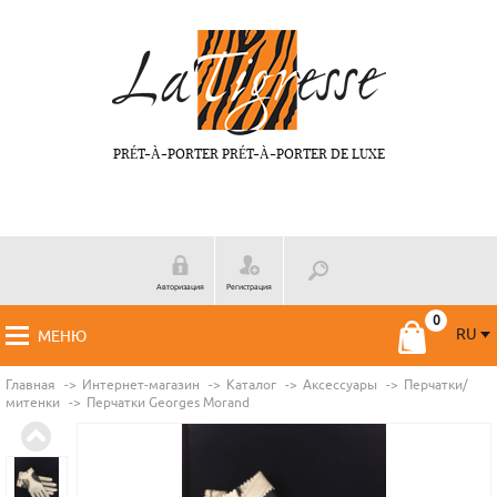
PRÉT-À-PORTER PRÉT-À-PORTER DE LUXE
Авторизация
Регистрация
RU
МЕНЮ
RU
FR
Главная
Интернет-магазин
Каталог
Аксессуары
Перчатки/
митенки
Перчатки Georges Morand