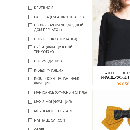
DEVERNOIS
EXETERA (РУБАШКИ, ПЛАТЬЯ)
GEORGES MORAND (МОДНЫЙ
ДОМ ПЕРЧАТОК)
GLOVE STORY (ПЕРЧАТКИ)
GRÈGE (ФРАНЦУЗСКИЙ
ТРИКОТАЖ)
GUSTAV (ДАНИЯ)
INDIES (ФРАНЦИЯ)
ATELIERS DE L
(ФРАНЦУЗСКИЙ
INOUITOOSH (ПАЛАНТИНЫ)
ФРАНЦИЯ
39 850
MANIGANCE (ОФИСНЫЙ СТИЛЬ)
В корзину
MAX & MOI (ФРАНЦИЯ)
MES DEMOISELLES PARIS
NATHALIE GARCON
ORPEL