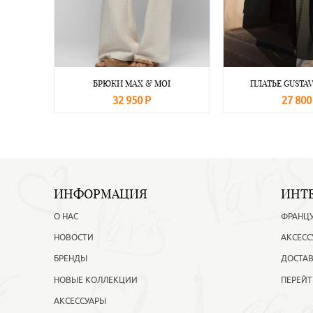
БРЮКИ MAX & MOI
ПЛАТЬЕ GUSTAV
32 950 Р
27 800
В корзину
Подробнее
В корзину
ИНФОРМАЦИЯ
ИНТ
О НАС
ФРАНЦ
НОВОСТИ
АКСЕСС
БРЕНДЫ
ДОСТАВ
НОВЫЕ КОЛЛЕКЦИИ
ПЕРЕЙТ
АКСЕССУАРЫ