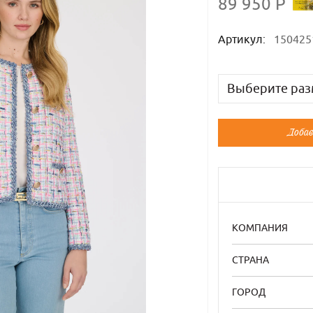
89 950 Р
Артикул:
150425
Выберите раз
Русский
Добав
44
46
52
54
КОМПАНИЯ
СТРАНА
ГОРОД