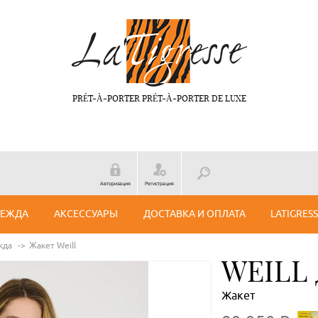
PRÉT-À-PORTER PRÉT-À-PORTER DE LUXE
Авторизация
Регистрация
ДЕЖДА
АКСЕССУАРЫ
ДОСТАВКА И ОПЛАТА
LATIGRES
жда
Жакет Weill
WEILL
Жакет