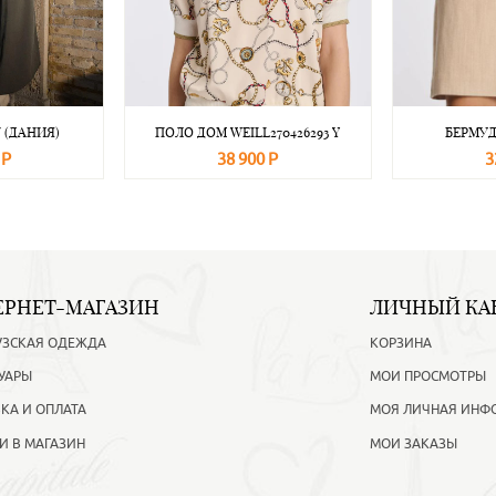
 (ДАНИЯ)
ПОЛО ДОМ WEILL270426293 Y
БЕРМУД
 Р
38 900 Р
3
Подробнее
В корзину
Подробнее
В корзину
ЕРНЕТ-МАГАЗИН
ЛИЧНЫЙ КА
УЗСКАЯ ОДЕЖДА
КОРЗИНА
УАРЫ
МОИ ПРОСМОТРЫ
КА И ОПЛАТА
МОЯ ЛИЧНАЯ ИНФ
И В МАГАЗИН
МОИ ЗАКАЗЫ