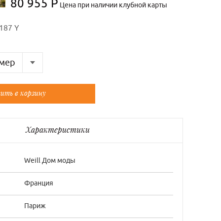
80 955 Р
Цена при наличии клубной карты
187 Y
мер
Французский
ить в корзину
38/1
40/2
Характеристики
46/5
48/6
Weill Дом моды
Франция
Париж