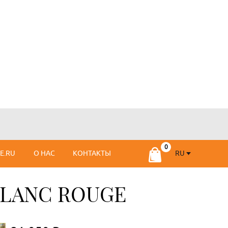
RU
SE.RU
О НАС
КОНТАКТЫ
RU
FR
BLANC ROUGE