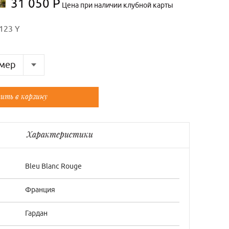
31 050 Р
Цена при наличии клубной карты
123 Y
мер
Французский
ить в корзину
36/0
38/1
Характеристики
40/2
Bleu Blanc Rouge
Франция
Гардан