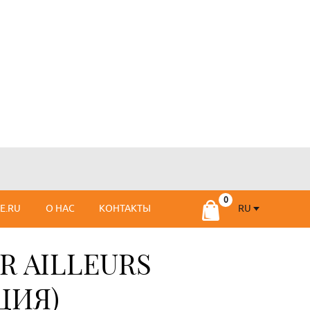
RU
SE.RU
О НАС
КОНТАКТЫ
RU
FR
R AILLEURS
ЦИЯ)