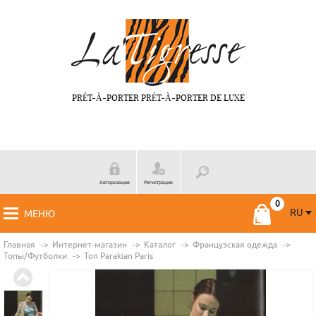
PRÉT-À-PORTER PRÉT-À-PORTER DE LUXE
Авторизация
Регистрация
RU
МЕНЮ
RU
FR
Главная
Интернет-магазин
Каталог
Французская одежда
Топы/Футболки
Топ Parakian Paris