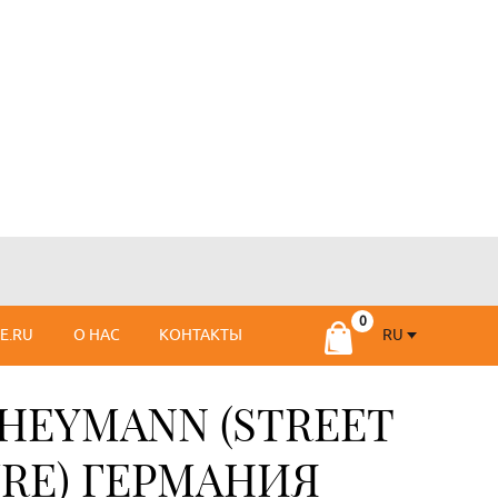
RU
SE.RU
О НАС
КОНТАКТЫ
RU
FR
 НEYMANN (STREET
RE) ГЕРМАНИЯ