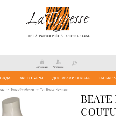
PRÉT-À-PORTER PRÉT-À-PORTER DE LUXE
Авторизация
Регистрация
ДЕЖДА
АКСЕССУАРЫ
ДОСТАВКА И ОПЛАТА
LATIGRES
жда
Топы/Футболки
Топ Beate Нeymann
BEATE
COUTU