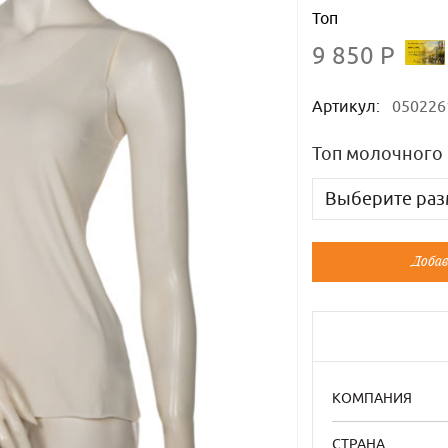
Топ
9 850 Р
Артикул:
050226
Топ молочного 
Выберите раз
Русский
Добав
40-42
44
46
46
КОМПАНИЯ
48
СТРАНА