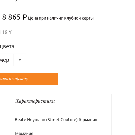
8 865 Р
Цена при наличии клубной карты
119 Y
цвета
мер
Французский
ить в корзину
36/0
38/1
Характеристики
40/2
40/2
Beate Нeymann (Street Couture) Германия
42/3
Германия