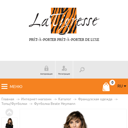
PRÉT-À-PORTER PRÉT-À-PORTER DE LUXE
Авторизация
Регистрация
RU
МЕНЮ
RU
FR
Главная
Интернет-магазин
Каталог
Французская одежда
Топы/Футболки
Футболка Beate Нeymann