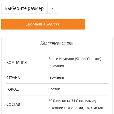
Выберите размер
Русский
Французский
Добавить в корзину
40-42
36/0
44
38/1
Характеристики
46
40/2
48
42/3
Beate Нeymann (Street Couture)
КОМПАНИЯ
Германия
Германия
СТРАНА
Росток
ГОРОД
60% вискоза, 31% полиамид
СОСТАВ
высокой технологии, 9% эластан