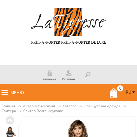
PRÉT-À-PORTER PRÉT-À-PORTER DE LUXE
Авторизация
Регистрация
RU
МЕНЮ
RU
FR
Главная
Интернет-магазин
Каталог
Французская одежда
Свитера
Свитер Beate Нeymann