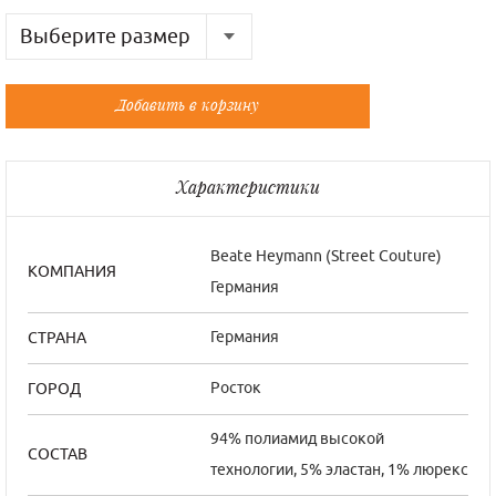
Выберите размер
Русский
Французский
Добавить в корзину
46
40/2
48
42/3
Характеристики
50
44/4
52
46/5
Beate Нeymann (Street Couture)
КОМПАНИЯ
Германия
54
48/6
Германия
СТРАНА
Росток
ГОРОД
94% полиамид высокой
СОСТАВ
технологии, 5% эластан, 1% люрекс