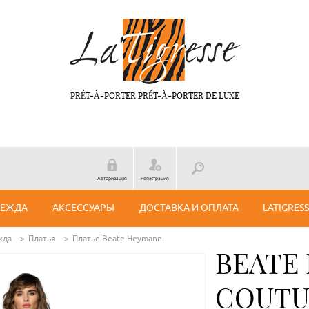
PRÉT-À-PORTER PRÉT-À-PORTER DE LUXE
Авторизация
Регистрация
ДЕЖДА
АКСЕССУАРЫ
ДОСТАВКА И ОПЛАТА
LATIGRES
жда
Платья
Платье Beate Нeymann
BEATE
COUTU