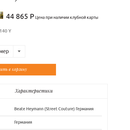
44 865 Р
Цена при наличии клубной карты
140 Y
мер
Французский
ить в корзину
38/1
40/2
Характеристики
44/4
46/5
Beate Нeymann (Street Couture) Германия
Германия