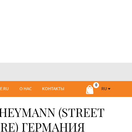
RU
SE.RU
О НАС
КОНТАКТЫ
RU
FR
 НEYMANN (STREET
RE) ГЕРМАНИЯ