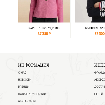
КАРДИГАН SAINT JAMES
КАРДИГАН SAI
37 350 Р
32 500
В корзину
Подробнее
В корзину
ИНФОРМАЦИЯ
ИНТ
О НАС
ФРАНЦ
НОВОСТИ
АКСЕСС
БРЕНДЫ
ДОСТАВ
НОВЫЕ КОЛЛЕКЦИИ
ПЕРЕЙТ
АКСЕССУАРЫ