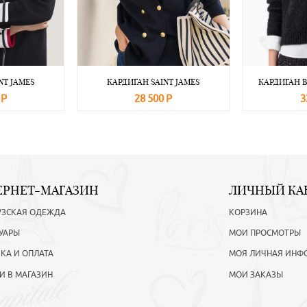
NT JAMES
КАРДИГАН SAINT JAMES
КАРДИГАН B
 Р
28 500 Р
3
Подробнее
В корзину
Подробнее
В корзину
ЕРНЕТ-МАГАЗИН
ЛИЧНЫЙ КА
УЗСКАЯ ОДЕЖДА
КОРЗИНА
УАРЫ
МОИ ПРОСМОТРЫ
КА И ОПЛАТА
МОЯ ЛИЧНАЯ ИНФ
И В МАГАЗИН
МОИ ЗАКАЗЫ