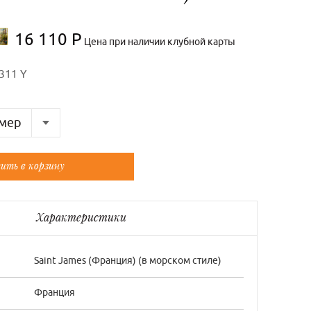
16 110 Р
Цена при наличии клубной карты
311 Y
мер
Французский
ить в корзину
36/0
40/2
Характеристики
42/3
Saint James (Франция) (в морском стиле)
Франция