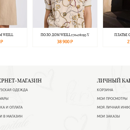
М WEILL
ПОЛО ДОМ WEILL270426293 Y
ПЛАТЬЕ 
 Р
38 900 Р
2
Подробнее
В корзину
Подробнее
В корзину
ЕРНЕТ-МАГАЗИН
ЛИЧНЫЙ КА
УЗСКАЯ ОДЕЖДА
КОРЗИНА
УАРЫ
МОИ ПРОСМОТРЫ
КА И ОПЛАТА
МОЯ ЛИЧНАЯ ИНФ
И В МАГАЗИН
МОИ ЗАКАЗЫ