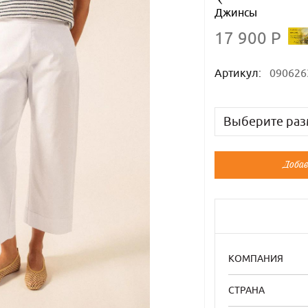
Джинсы
17 900 Р
Артикул:
090626
Выберите раз
Русский
Добав
40-42
46
48
КОМПАНИЯ
СТРАНА