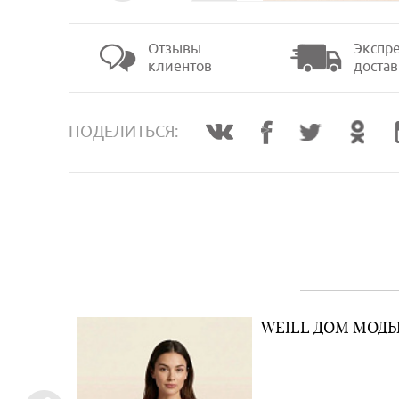
Отзывы
Экспре
клиентов
достав
>
ПОДЕЛИТЬСЯ:
ES
WEILL ДОМ МОД
 (В
СТИЛЕ)