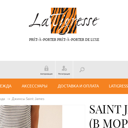
PRÉT-À-PORTER PRÉT-À-PORTER DE LUXE
Авторизация
Регистрация
ДЕЖДА
АКСЕССУАРЫ
ДОСТАВКА И ОПЛАТА
LATIGRES
жда
Джинсы Saint James
SAINT 
(В МО