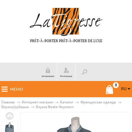
PRÉT-À-PORTER PRÉT-À-PORTER DE LUXE
Авторизация
Регистрация
RU
МЕНЮ
RU
FR
Главная
Интернет-магазин
Каталог
Французская одежда
Блузки/рубашки
Блузка Beate Нeymann