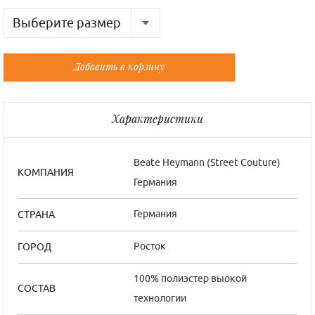
Выберите размер
Русский
Французский
Добавить в корзину
44
38/1
46
40/2
Характеристики
50
44/4
52
46/5
Beate Нeymann (Street Couture)
КОМПАНИЯ
Германия
Германия
СТРАНА
Росток
ГОРОД
100% полиэстер выокой
СОСТАВ
технологии