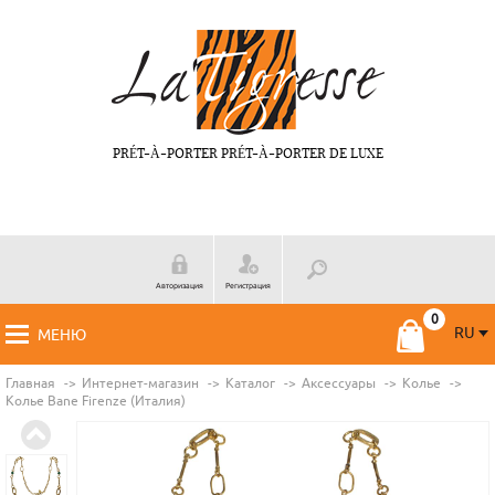
PRÉT-À-PORTER PRÉT-À-PORTER DE LUXE
Авторизация
Регистрация
RU
МЕНЮ
RU
FR
Главная
Интернет-магазин
Каталог
Аксессуары
Колье
Колье Bane Firenze (Италия)