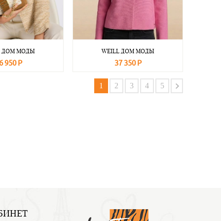
L ДОМ МОДЫ
WEILL ДОМ МОДЫ
6 950 Р
37 350 Р
Подробнее
В корзину
Подробнее
1
2
3
4
5
БИНЕТ