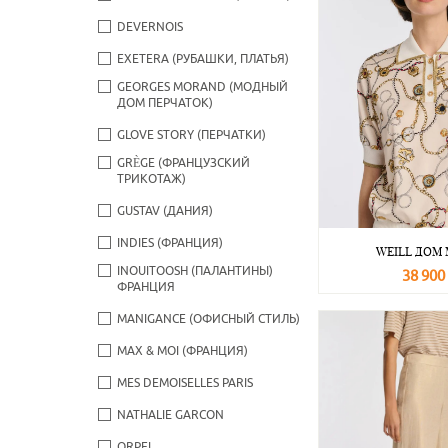
DEVERNOIS
EXETERA (РУБАШКИ, ПЛАТЬЯ)
GEORGES MORAND (МОДНЫЙ
ДОМ ПЕРЧАТОК)
GLOVE STORY (ПЕРЧАТКИ)
GRÈGE (ФРАНЦУЗСКИЙ
ТРИКОТАЖ)
GUSTAV (ДАНИЯ)
INDIES (ФРАНЦИЯ)
WEILL ДОМ
INOUITOOSH (ПАЛАНТИНЫ)
38 900
ФРАНЦИЯ
В корзину
MANIGANCE (ОФИСНЫЙ СТИЛЬ)
MAX & MOI (ФРАНЦИЯ)
MES DEMOISELLES PARIS
NATHALIE GARCON
ORPEL