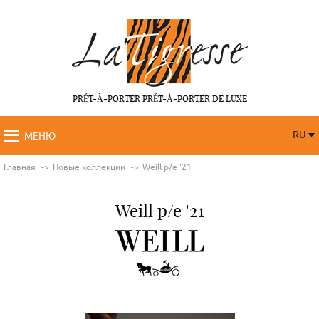
PRÉT-À-PORTER PRÉT-À-PORTER DE LUXE
RU
МЕНЮ
RU
FR
Главная
Новые коллекции
Weill p/e '21
Weill p/e '21