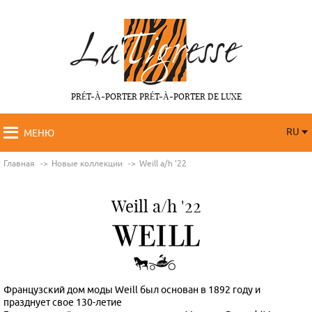
PRÉT-À-PORTER PRÉT-À-PORTER DE LUXE
RU
МЕНЮ
RU
FR
Главная
Новые коллекции
Weill a/h '22
Weill a/h '22
Французский дом моды Weill был основан в 1892 году и
празднует свое 130-летие