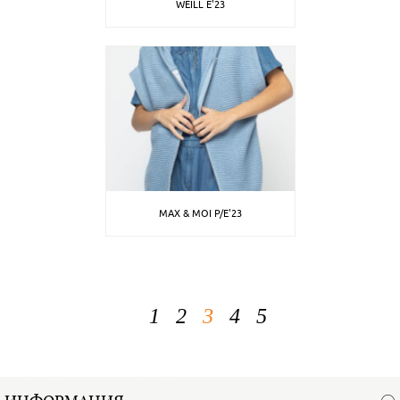
WEILL E'23
MAX & MOI P/E'23
1
2
3
4
5