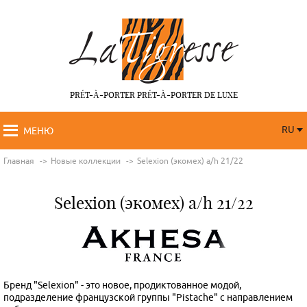
PRÉT-À-PORTER PRÉT-À-PORTER DE LUXE
RU
МЕНЮ
RU
FR
Главная
Новые коллекции
Selexion (экомех) a/h 21/22
Selexion (экомех) a/h 21/22
Бренд "Selexion" - это новое, продиктованное модой,
подразделение французской группы "Pistache" с направлением