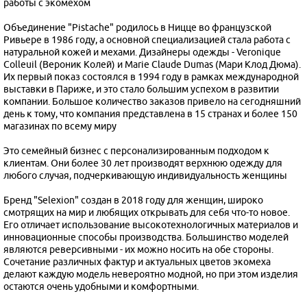
работы с экомехом
Объединение "Pistache" родилось в Ницце во французской
Ривьере в 1986 году, а основной специализацией стала работа с
натуральной кожей и мехами. Дизайнеры одежды - Veronique
Colleuil (Вероник Колей) и Marie Claude Dumas (Мари Клод Дюма).
Их первый показ состоялся в 1994 году в рамках международной
выставки в Париже, и это стало большим успехом в развитии
компании. Большое количество заказов привело на сегодняшний
день к тому, что компания представлена в 15 странах и более 150
магазинах по всему миру
Это семейный бизнес с персонализированным подходом к
клиентам. Они более 30 лет производят верхнюю одежду для
любого случая, подчеркивающую индивидуальность женщины
Бренд "Selexion" создан в 2018 году для женщин, широко
смотрящих на мир и любящих открывать для себя что-то новое.
Его отличает использование высокотехнологичных материалов и
инновационные способы производства. Большинство моделей
являются реверсивными - их можно носить на обе стороны.
Сочетание различных фактур и актуальных цветов экомеха
делают каждую модель невероятно модной, но при этом изделия
остаются очень удобными и комфортными.