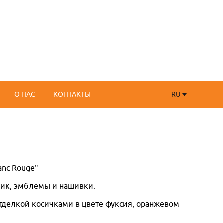
RU
О НАС
КОНТАКТЫ
RU
FR
anc Rouge"
шик, эмблемы и нашивки.
отделкой косичками в цвете фуксия, оранжевом