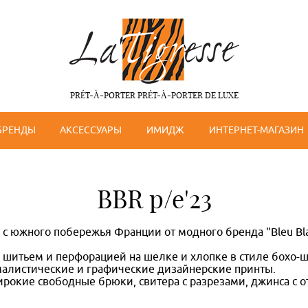
PRÉT-À-PORTER PRÉT-À-PORTER DE LUXE
БРЕНДЫ
АКСЕССУАРЫ
ИМИДЖ
ИНТЕРНЕТ-МАГАЗИН
BBR p/e'23
 с южного побережья Франции от модного бренда "Bleu Bl
с шитьем и перфорацией на шелке и хлопке в стиле бохо-
малистические и графические дизайнерские принты.
ирокие свободные брюки, свитера с разрезами, джинса с 