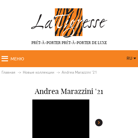
PRÉT-À-PORTER PRÉT-À-PORTER DE LUXE
RU
МЕНЮ
RU
FR
Главная
Новые коллекции
Andrea Marazzini '21
Andrea Marazzini '21