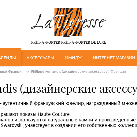
PRÉT-À-PORTER PRÉT-À-PORTER DE LUXE
БРЕНДЫ
АКСЕССУАРЫ
ИМИДЖ
ИНТЕРНЕТ-МАГАЗИН
уары) Франция
Philippe Ferrandis (дизайнерские аксессуары) Франция
andis (дизайнерские аксес
is - аутентичный французский ювелир, награжденный множ
рашают показы Haute Couture.
риалов используются натуральные камни и произведенны
el Swarovski, учавствует в создании его собственных коллек