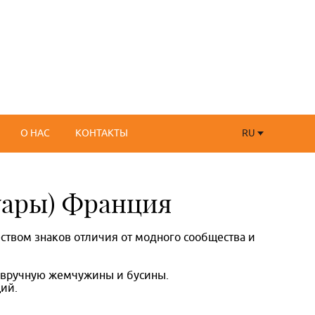
RU
О НАС
КОНТАКТЫ
RU
FR
суары) Франция
еством знаков отличия от модного сообщества и
е вручную жемчужины и бусины.
ций.