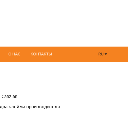
RU
О НАС
КОНТАКТЫ
RU
FR
 Canzian
 два клейма производителя