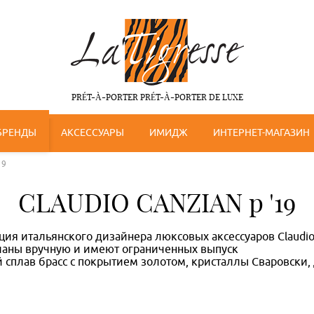
PRÉT-À-PORTER PRÉT-À-PORTER DE LUXE
БРЕНДЫ
АКСЕССУАРЫ
ИМИДЖ
ИНТЕРНЕТ-МАГАЗИН
19
CLAUDIO CANZIAN p '19
ия итальянского дизайнера люксовых аксессуаров Claudio
ланы вручную и имеют ограниченных выпуск
 сплав брасс с покрытием золотом, кристаллы Сваровски,