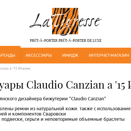
PRÉT-À-PORTER PRÉT-À-PORTER DE LUXE
БРЕНДЫ
АКСЕССУАРЫ
ИМИДЖ
ИНТЕРНЕТ-МАГАЗИН
nzian a '15 Италия
уары Claudio Canzian a '15
нского дизайнера бижутерии "Claudio Canzian"
влены ремни из натуральной кожи. также с использование
ней и компонентов Сваровски
, подвески, серьги и неповторимые объемные браслеты