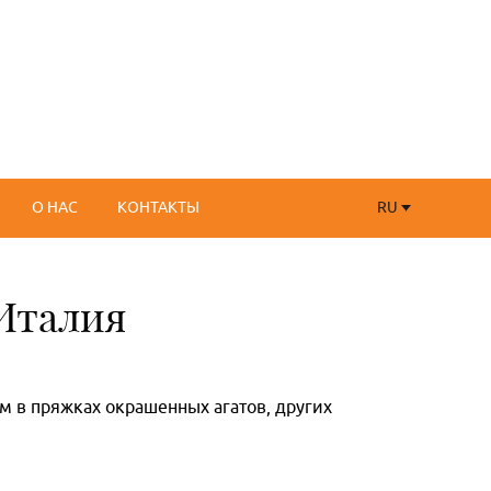
RU
О НАС
КОНТАКТЫ
RU
FR
 Италия
м в пряжках окрашенных агатов, других