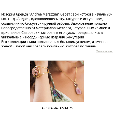
История бренда "Andrea Marazzini" берет свои истоки в начале 90-
ых, когда Андреа, вдохновившись скульптурой и искусством,
создал линию бижутерии ручной работы. Вдохновение пришло
непосредственно от материалов: металла, натуральных камней и
кристаллов Сваровски, которые в его руках превращались в
уникальные и неординарные изделия бижутерии
Его коллекции стали пользоваться большим успехом, и вместе с
женой Лаурой они создали компанию, которая получила
признание в Италии, и ее продукция начала экспортироваться
Читать далее
Работа Андреа базируется на постоянном поиске простых форм,
минималистичных и линейных, для создания настоящих
произведений искусства, которые придают индивидуальности
носящим их женщинам
Андреа рисует и создает все изделия в своем ателье в городе
Парабьяго (Paraboiago) недалеко от Милана вместе с командой
профессиональных художников
Помимо люксовых магазинов бижутерии ателье Andrea Marazzini
имеет контракты с Fondaco dei Tedeschi в
Венеции, насчитывающим историю в восемь столетий; с музеем
ANDREA MARAZZINI '25
Victoria & Albert в Лондоне и La Pedrera в Барселоне, подписавших