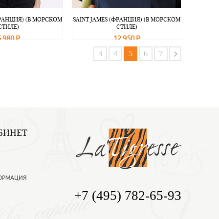
ФРАНЦИЯ) (В МОРСКОМ
SAINT JAMES (ФРАНЦИЯ) (В МОРСКОМ
СТИЛЕ)
СТИЛЕ)
6 980 Р
12 950 Р
Подробнее
В корзину
Подробнее
3
4
5
6
7
БИНЕТ
ОРМАЦИЯ
+7 (495) 782-65-93